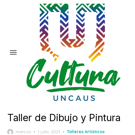
Skip
to
the
content
Taller de Dibujo y Pintura
Posted
marcos
1 julio, 2021
Talleres Artísticos