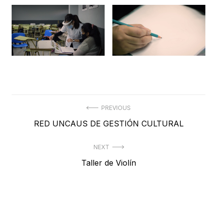
Navegación
PREVIOUS
Previous
RED UNCAUS DE GESTIÓN CULTURAL
de
post:
entradas
NEXT
Next
Taller de Violín
post: