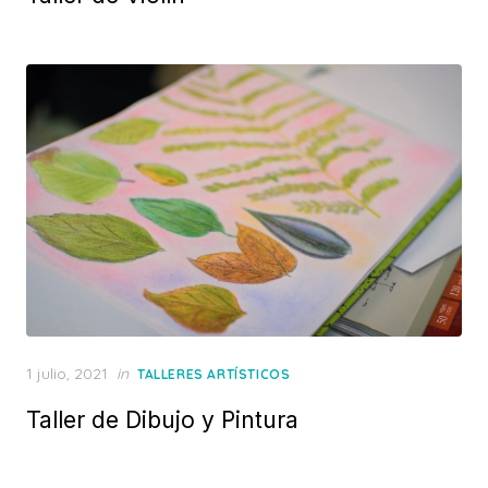
Posted
1 julio, 2021
in
TALLERES ARTÍSTICOS
on
Taller de Dibujo y Pintura