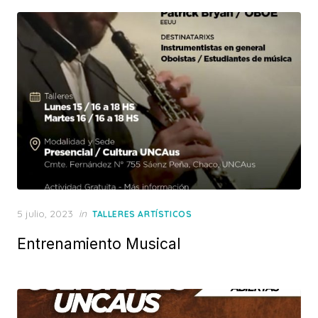
Posted
5 julio, 2023
in
TALLERES ARTÍSTICOS
on
Entrenamiento Musical