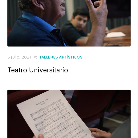
Posted
5 julio, 2021
in
TALLERES ARTÍSTICOS
on
Teatro Universitario