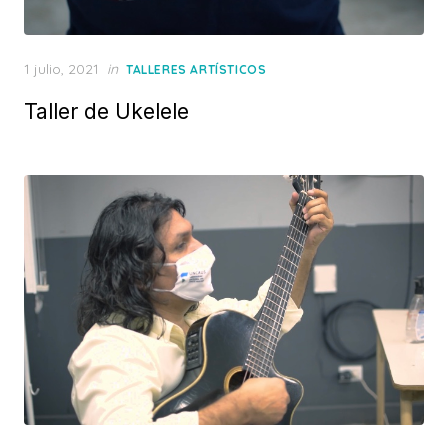
Posted
1 julio, 2021
in
TALLERES ARTÍSTICOS
on
Taller de Ukelele