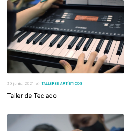
Posted
30 junio, 2021
in
TALLERES ARTÍSTICOS
on
Taller de Teclado