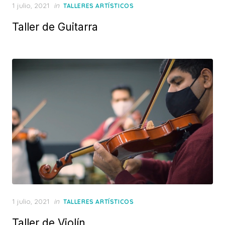
Posted
1 julio, 2021
in
TALLERES ARTÍSTICOS
on
Taller de Guitarra
Posted
1 julio, 2021
in
TALLERES ARTÍSTICOS
on
Taller de Violín